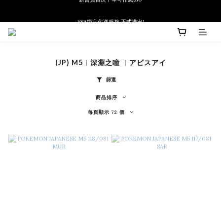
PSA鑑定代送服務 正式推出!
新會員首次下單可扣減$10
新會員首次下單可扣減$10
(JP) M5︱深淵之瞳 ︱アビスアイ
篩選
商品排序
每頁顯示 72 個