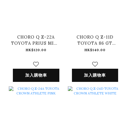
CHORO Q Z-22A
CHORO Q Z-11D
TOYOTA PRIUS MINT
TOYOTA 86 GT
GREEN
ORANGE
HK$120.00
HK$140.00
加入購物車
加入購物車