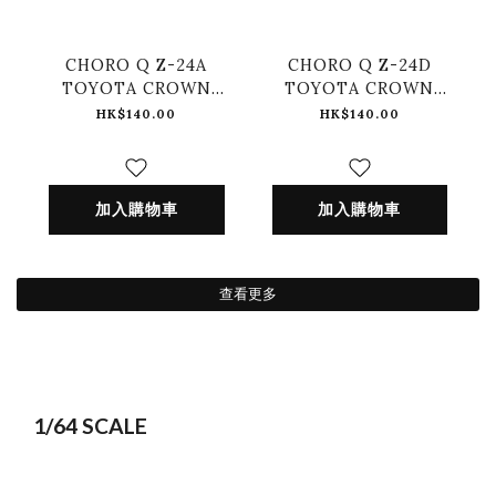
CHORO Q Z-24A
CHORO Q Z-24D
TOYOTA CROWN
TOYOTA CROWN
ATHLETE PINK
ATHLETE WHITE
HK$140.00
HK$140.00
加入購物車
加入購物車
查看更多
1/64 SCALE