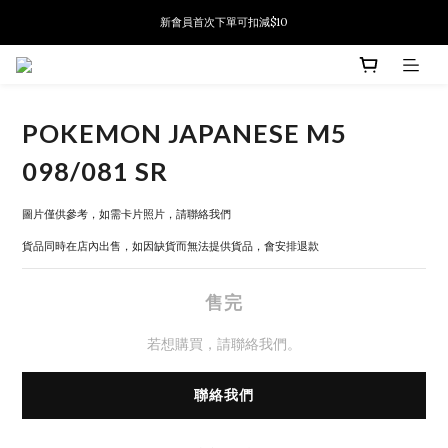
新會員首次下單可扣減$10
新會員首次下單可扣減$10
PSA鑑定代送服務 正式推出!
新會員首次下單可扣減$10
POKEMON JAPANESE M5
098/081 SR
圖片僅供參考，如需卡片照片，請聯絡我們
貨品同時在店內出售，如因缺貨而無法提供貨品，會安排退款
售完
若想購買，請聯絡我們。
聯絡我們