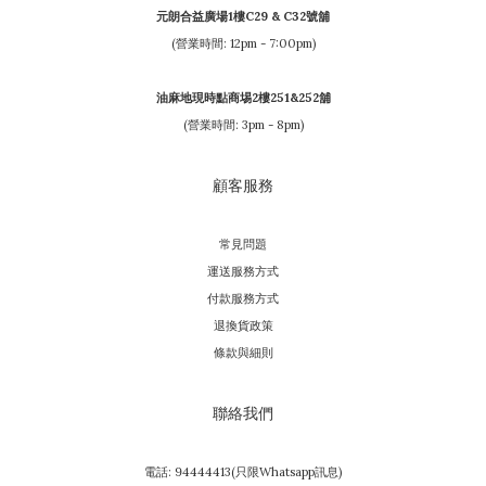
元朗合益廣場1樓C29 & C32號舖
(營業時間: 12pm - 7:00pm)
油麻地現時點商埸2樓251&252舖
(營業時間: 3pm - 8pm)
顧客服務
常見問題
運送服務方式
付款服務方式
退換貨政策
條款與細則
聯絡我們
電話: 94444413(只限Whatsapp訊息)