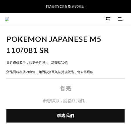
PSA鑑定代送服務 正式推出!
新會員首次下單可扣減$10
新會員首次下單可扣減$10
POKEMON JAPANESE M5
110/081 SR
圖片僅供參考，如需卡片照片，請聯絡我們
貨品同時在店內出售，如因缺貨而無法提供貨品，會安排退款
售完
若想購買，請聯絡我們。
聯絡我們