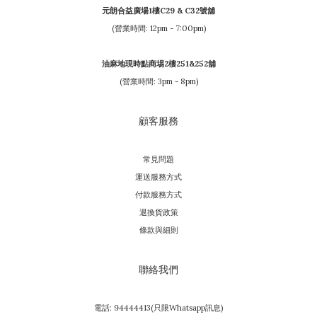
元朗合益廣場1樓C29 & C32號舖
(營業時間: 12pm - 7:00pm)
油麻地現時點商埸2樓251&252舖
(營業時間: 3pm - 8pm)
顧客服務
常見問題
運送服務方式
付款服務方式
退換貨政策
條款與細則
聯絡我們
電話: 94444413(只限Whatsapp訊息)