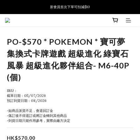
新會員首次下單可扣減$10
新會員首次下單可扣減$10
PSA鑑定代送服務 正式推出!
新會員首次下單可扣減$10
PO-$570 * POKEMON * 寶可夢
集換式卡牌遊戲 超級進化 綠寶石
風暴 超級進化夥伴組合- M6-40P
(個)
SKU：
截單日期：05/07/2026
預訂到貨日期：08/2026
-如商品派貨不足，會退回訂金
-落訂後不得退訂或將訂金轉到其他商品
-到貨日期只能作用參考，實際由廠方決定
HK$570.00