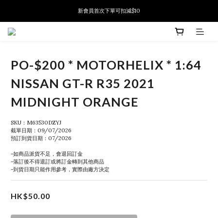
新會員首次下單可扣減$10
新會員首次下單可扣減$10
PSA鑑定代送服務 正式推出!
新會員首次下單可扣減$10
PO-$200 * MOTORHELIX * 1:64
NISSAN GT-R R35 2021
MIDNIGHT ORANGE
SKU：M63530DZYJ
截單日期：09/07/2026
預訂到貨日期：07/2026
-如商品派貨不足，會退回訂金
-落訂後不得退訂或將訂金轉到其他商品
-到貨日期只能作用參考，實際由廠方決定
HK$50.00