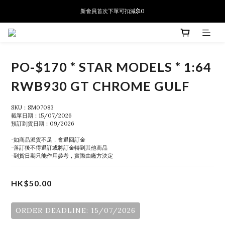
新會員首次下單可扣減$10
新會員首次下單可扣減$10
PSA鑑定代送服務 正式推出!
新會員首次下單可扣減$10
PO-$170 * STAR MODELS * 1:64
RWB930 GT CHROME GULF
SKU：SM07083
截單日期：15/07/2026
預訂到貨日期：09/2026
-如商品派貨不足，會退回訂金
-落訂後不得退訂或將訂金轉到其他商品
-到貨日期只能作用參考，實際由廠方決定
HK$50.00
ORDER DEADLINE: 15/07/2026