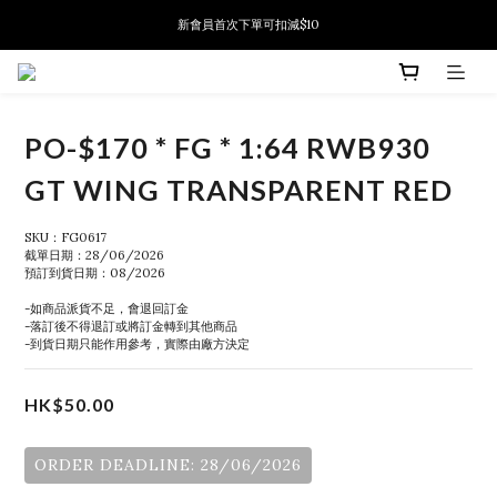
新會員首次下單可扣減$10
新會員首次下單可扣減$10
PSA鑑定代送服務 正式推出!
新會員首次下單可扣減$10
PO-$170 * FG * 1:64 RWB930
GT WING TRANSPARENT RED
SKU：FG0617
截單日期：28/06/2026
預訂到貨日期：08/2026
-如商品派貨不足，會退回訂金
-落訂後不得退訂或將訂金轉到其他商品
-到貨日期只能作用參考，實際由廠方決定
HK$50.00
ORDER DEADLINE: 28/06/2026