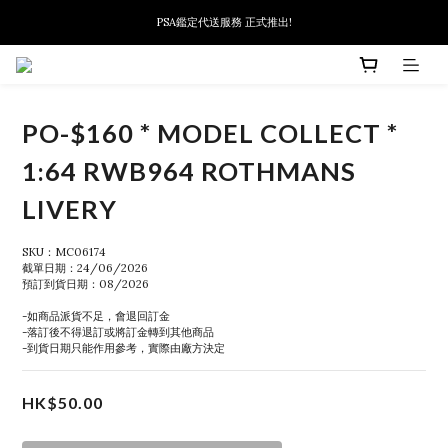
PSA鑑定代送服務 正式推出!
新會員首次下單可扣減$10
新會員首次下單可扣減$10
PO-$160 * MODEL COLLECT *
1:64 RWB964 ROTHMANS
LIVERY
SKU：MC06174
截單日期：24/06/2026
預訂到貨日期：08/2026
-如商品派貨不足，會退回訂金
-落訂後不得退訂或將訂金轉到其他商品
-到貨日期只能作用參考，實際由廠方決定
HK$50.00