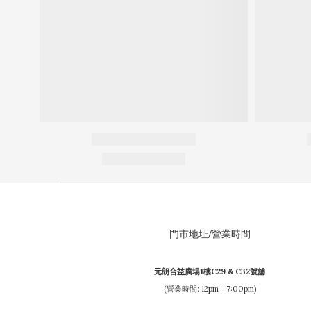
門市地址/營業時間
元朗合益廣場1樓C29 & C32號舖
(營業時間: 12pm - 7:00pm)