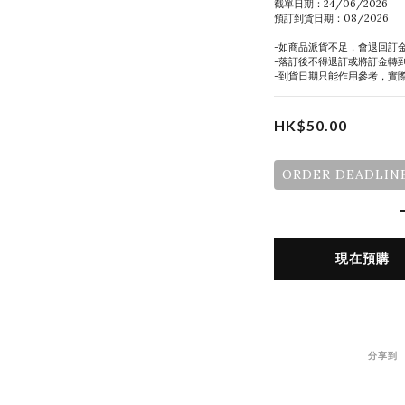
截單日期：24/06/2026
預訂到貨日期：08/2026
-如商品派貨不足，會退回訂
-落訂後不得退訂或將訂金轉
-到貨日期只能作用參考，實
HK$50.00
ORDER DEADLINE
現在預購
分享到