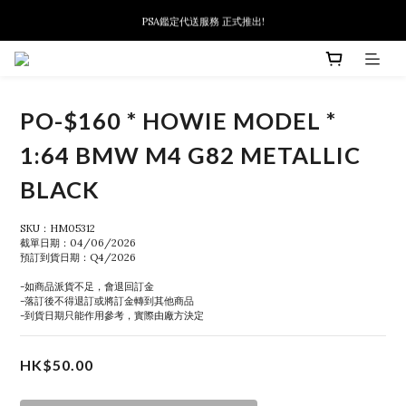
PSA鑑定代送服務 正式推出!
新會員首次下單可扣減$10
新會員首次下單可扣減$10
PO-$160 * HOWIE MODEL *
1:64 BMW M4 G82 METALLIC
BLACK
SKU：HM05312
截單日期：04/06/2026
預訂到貨日期：Q4/2026
-如商品派貨不足，會退回訂金
-落訂後不得退訂或將訂金轉到其他商品
-到貨日期只能作用參考，實際由廠方決定
HK$50.00