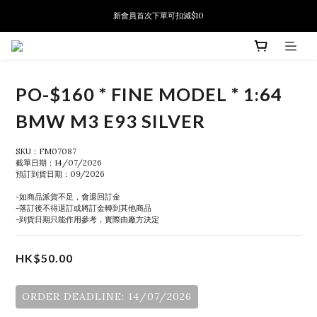
新會員首次下單可扣減$10
新會員首次下單可扣減$10
PSA鑑定代送服務 正式推出!
新會員首次下單可扣減$10
PO-$160 * FINE MODEL * 1:64
BMW M3 E93 SILVER
SKU：FM07087
截單日期：14/07/2026
預訂到貨日期：09/2026
-如商品派貨不足，會退回訂金
-落訂後不得退訂或將訂金轉到其他商品
-到貨日期只能作用參考，實際由廠方決定
HK$50.00
ORDER DEADLINE: 14/07/2026