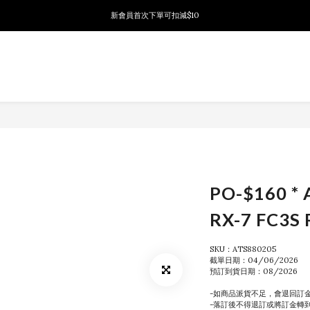
新會員首次下單可扣減$10
新會員首次下單可扣減$10
PSA鑑定代送服務 正式推出!
新會員首次下單可扣減$10
PO-$160 * 
RX-7 FC3S
SKU：ATS880205
截單日期：04/06/2026
預訂到貨日期：08/2026
-如商品派貨不足，會退回訂
-落訂後不得退訂或將訂金轉