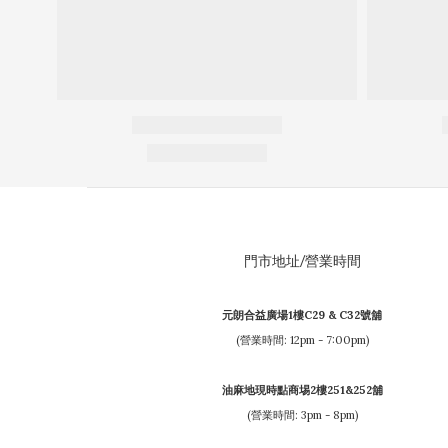
門市地址/營業時間
元朗合益廣場1樓C29 & C32號舖
(營業時間: 12pm - 7:00pm)
油麻地現時點商埸2樓251&252舖
(營業時間: 3pm - 8pm)