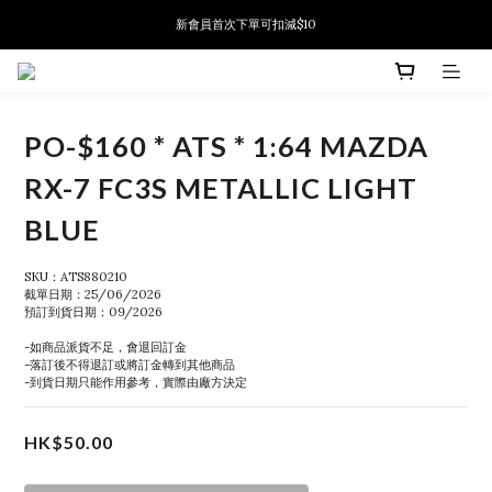
新會員首次下單可扣減$10
新會員首次下單可扣減$10
PSA鑑定代送服務 正式推出!
新會員首次下單可扣減$10
PO-$160 * ATS * 1:64 MAZDA
RX-7 FC3S METALLIC LIGHT
BLUE
SKU：ATS880210
截單日期：25/06/2026
預訂到貨日期：09/2026
-如商品派貨不足，會退回訂金
-落訂後不得退訂或將訂金轉到其他商品
-到貨日期只能作用參考，實際由廠方決定
HK$50.00