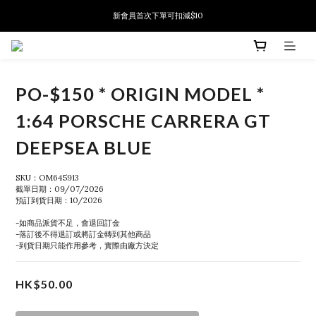
新會員首次下單可扣減$10
新會員首次下單可扣減$10
PSA鑑定代送服務 正式推出!
新會員首次下單可扣減$10
PO-$150 * ORIGIN MODEL *
1:64 PORSCHE CARRERA GT
DEEPSEA BLUE
SKU：OM645913
截單日期：09/07/2026
預訂到貨日期：10/2026
-如商品派貨不足，會退回訂金
-落訂後不得退訂或將訂金轉到其他商品
-到貨日期只能作用參考，實際由廠方決定
HK$50.00