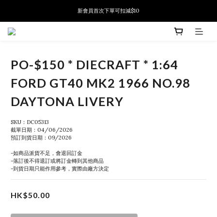
新會員首次下單可扣減$10
新會員首次下單可扣減$10
PSA鑑定代送服務 正式推出!
新會員首次下單可扣減$10
PO-$150 * DIECRAFT * 1:64
FORD GT40 MK2 1966 NO.98
DAYTONA LIVERY
SKU：DC05313
截單日期：04/06/2026
預訂到貨日期：09/2026
-如商品派貨不足，會退回訂金
-落訂後不得退訂或將訂金轉到其他商品
-到貨日期只能作用參考，實際由廠方決定
HK$50.00