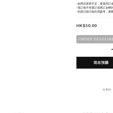
-如商品派貨不足，會退回訂
-落訂後不得退訂或將訂金轉
-到貨日期只能作用參考，實
HK$50.00
ORDER DEADLINE
現在預購
分享到