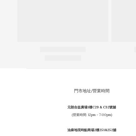
門市地址/營業時間
元朗合益廣場1樓C29 & C32號舖
(營業時間: 12pm - 7:00pm)
油麻地現時點商埸2樓251&252舖