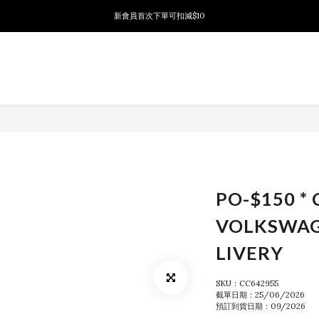
新會員首次下單可扣減$10
新會員首次下單可扣減$10
PSA鑑定代送服務 正式推出!
新會員首次下單可扣減$10
PO-$150 * 
VOLKSWAG
LIVERY
SKU：CC642955
截單日期：25/06/2026
預訂到貨日期：09/2026