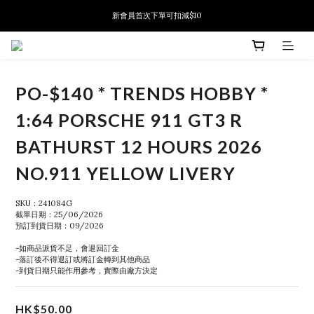
新會員首次下單可扣減$10
新會員首次下單可扣減$10
PSA鑑定代送服務 正式推出!
新會員首次下單可扣減$10
PO-$140 * TRENDS HOBBY *
1:64 PORSCHE 911 GT3 R
BATHURST 12 HOURS 2026
NO.911 YELLOW LIVERY
SKU：241084G
截單日期：25/06/2026
預訂到貨日期：09/2026
-如商品派貨不足，會退回訂金
-落訂後不得退訂或將訂金轉到其他商品
-到貨日期只能作用參考，實際由廠方決定
HK$50.00